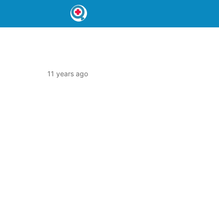
11 years ago