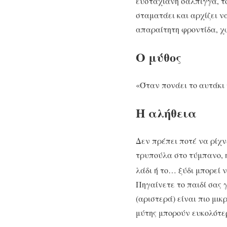
ευσταχιανή σάλπιγγα, το
σταματάει και αρχίζει ν
απαραίτητη φροντίδα, χω
Ο μύθος
«Όταν πονάει το αυτάκι τ
Η αλήθεια
Δεν πρέπει ποτέ να ρίχν
τρυπούλα στο τύμπανο, η
λάδι ή το… ξύδι μπορεί 
Πηγαίνετε το παιδί σας 
(αριστερά) είναι πιο μικ
μύτης μπορούν ευκολότε