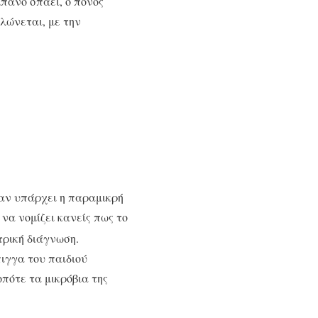
μπανο σπάει, ο πόνος
υλώνεται
,
με την
 αν υπάρχει η παραμικρή
να νομίζει κανείς πως το
τρική διάγνωση.
ιγγα του παιδιού
οπότε τα μικρόβια της