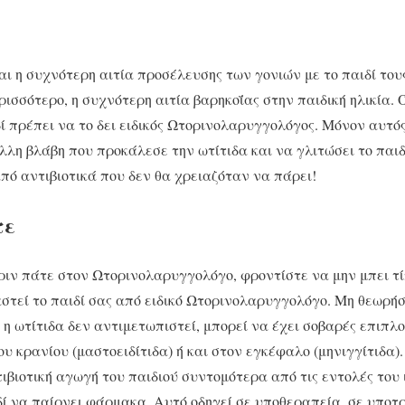
ναι η συχνότερη αιτία προσέλευσης των γονιών με το παιδί του
ρισσότερο, η συχνότερη αιτία βαρηκοΐας στην παιδική ηλικία. 
ί πρέπει να το δει ειδικός Ωτορινολαρυγγολόγος. Μόνον αυτός
λη βλάβη που προκάλεσε την ωτίτιδα και να γλιτώσει το παι
πό αντιβιοτικά που δεν θα χρειαζόταν να πάρει!
τε
ιν πάτε στον Ωτορινολαρυγγολόγο, φροντίστε να μην μπει τί
αστεί το παιδί σας από ειδικό Ωτορινολαρυγγολόγο. Μη θεωρήσ
ν η ωτίτιδα δεν αντιμετωπιστεί, μπορεί να έχει σοβαρές επιπλ
υ κρανίου (μαστοειδίτιδα) ή και στον εγκέφαλο (μηνιγγίτιδα).
τιβιοτική αγωγή του παιδιού συντομότερα από τις εντολές του 
ιδί να παίρνει φάρμακα. Αυτό οδηγεί σε υποθεραπεία, σε υποτ