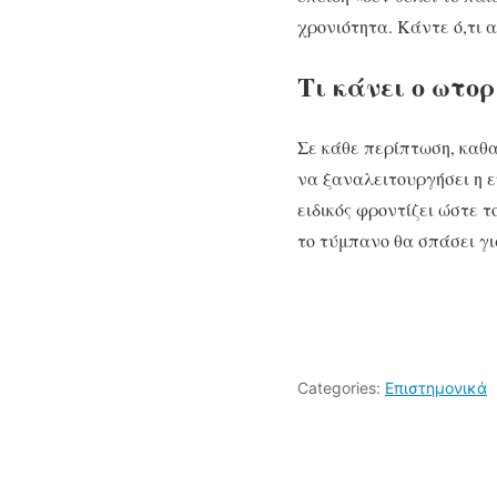
χρονιότητα. Κάντε ό,τι 
Τι κάνει ο ωτο
Σε κάθε περίπτωση, καθα
να ξαναλειτουργήσει η ε
ειδικός φροντίζει ώστε 
το τύμπανο θα σπάσει γι
Categories:
Επιστημονικά