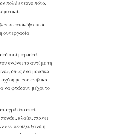
τον πολύ έντονο πόνο,
εσματικά.
0% των επισκέψεων σε
τη συνεργασία
ιστό από μπροστά.
ου ενώνει το αυτί με τη
ένο», όπως ένα μουσικό
 σχέση με του ενήλικα.
λα να φτάσουν μέχρι το
αι υγρό στο αυτί.
πονάει, κλαίει, πιάνει
Αν δεν ανοίξει ξανά η