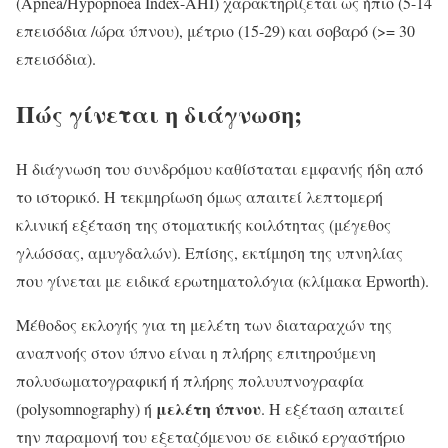
(Apnea/Hypopnoea Index-AHI) χαρακτηρίζεται ως ήπιο (5-14
επεισόδια /ώρα ύπνου), μέτριο (15-29) και σοβαρό (>= 30
επεισόδια).
Πώς γίνεται η διάγνωση;
H διάγνωση του συνδρόμου καθίσταται εμφανής ήδη από
το ιστορικό. Η τεκμηρίωση όμως απαιτεί λεπτομερή
κλινική εξέταση της στοματικής κοιλότητας (μέγεθος
γλώσσας, αμυγδαλών). Επίσης, εκτίμηση της υπνηλίας
που γίνεται με ειδικά ερωτηματολόγια (κλίμακα Epworth).
Μέθοδος εκλογής για τη μελέτη των διαταραχών της
αναπνοής στον ύπνο είναι η πλήρης επιτηρούμενη
πολυσωματογραφική ή πλήρης πολυυπνογραφία
μελέτη ύπνου
(polysomnography) ή
. Η εξέταση απαιτεί
την παραμονή του εξεταζόμενου σε ειδικό εργαστήριο