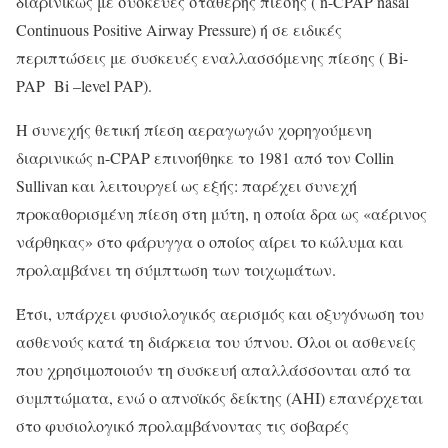
διαρινικώς με συσκευές σταθερής πίεσης ( n-CPAP nasal
Continuous Positive Airway Pressure) ή σε ειδικές
περιπτώσεις με συσκευές εναλλασσόμενης πίεσης ( Bi-
PAP Bi –level PAP).
Η συνεχής θετική πίεση αεραγωγών χορηγούμενη
διαρινικώς n-CPAP επινοήθηκε το 1981 από τον Collin
Sullivan και λειτουργεί ως εξής: παρέχει συνεχή
προκαθορισμένη πίεση στη μύτη, η οποία δρα ως «αέρινος
νάρθηκας» στο φάρυγγα ο οποίος αίρει το κώλυμα και
προλαμβάνει τη σύμπτωση των τοιχωμάτων.
Έτσι, υπάρχει φυσιολογικός αερισμός και οξυγόνωση του
ασθενούς κατά τη διάρκεια του ύπνου. Όλοι οι ασθενείς
που χρησιμοποιούν τη συσκευή απαλλάσσονται από τα
συμπτώματα, ενώ ο απνοϊκός δείκτης (ΑΗΙ) επανέρχεται
στο φυσιολογικό προλαμβάνοντας τις σοβαρές