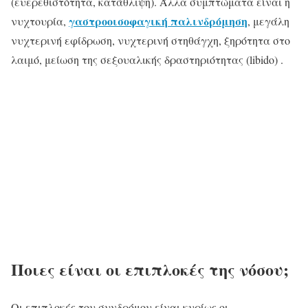
(ευερεθιστότητα, κατάθλιψη). Άλλα συμπτώματα είναι η
γαστροοισοφαγική παλινδρόμηση
νυχτουρία,
, μεγάλη
νυχτερινή εφίδρωση, νυχτερινή στηθάγχη, ξηρότητα στο
λαιμό, μείωση της σεξουαλικής δραστηριότητας (libido) .
Ποιες είναι οι επιπλοκές της νόσου;
Οι επιπλοκές του συνδρόμου είναι κυρίως οι