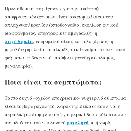
Προδιαθεσικοί παράγοντες για την ανάπτυξη
αποφρακτικών απνοιών είναι: ανατομικά αίτια του
σπλαχνικού κρανίου (οπισθογναθία, σκολίωση ρινικού
διαφράγματος, υπερτροφικές αμυγδαλές), η
παχυσαρκία
, νευρομυϊκά αίτια, το φύλο (άρρεν), η
μεγαλύτερη ηλικία, το αλκοόλ, το κάπνισμα, τα υπνωτικά
φάρμακα, ενδοκρινικές παθήσεις (υποθυρεοειδισμός,
μεγαλακρία).
Ποια είναι τα συμπτώματα;
Το πιο συχνό –σχεδόν υποχρεωτικό- νυχτερινό σύμπτωμα
είναι το βαρύ ροχαλητό. Χαρακτηριστικό αυτού είναι η
περιοδική απότομη διακοπή για μερικά δευτερόλεπτα που
ροχαλητό
συνοδεύεται από νέο δυνατό
με ή χωρίς
κινήσεις των άκρων. Μερικές φορές ο ασθενής ξυπνά