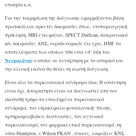
υποσμία κ.α.
Για την τεκμηρίωση της διάγνωσης εφαρμόζονται βάση
πρωτοκόλλου αρκετές δοκιμασίες όπως, ντοπαμινεργική
πρόκληση, MRI εγκεφάλου, SPECT DatScan, διακρανιακό
u/s, δοκιμασίες ΑΝΣ, ουροδυναμικός έλεγχος, ΗΜΓ τα
αποτελέσματα των οποίων τίθενται υπ’ όψη του
Νευρολόγου
ο οποίος σε συνάρτηση με το ιστορικό και
την κλινική εικόνα θα θέσει τη σωστή διάγνωση.
Είναι όλα τα παρκινσονικά σύνδρομα ίδια; H απάντηση
είναι όχι. Απαραίτητο είναι να διαγνωστεί από τον
ιδιοπαθή τρόμο τα επαυξημένα παρκινσονικά
σύνδρομα, τον υδροκέφαλο φυσιολογικής πίεσης,
αρτηριοφλεβώδεις δυσπλασίες, τον αγγειακό
παρκινσονισμό, τον φαρμακευτικό παρκινσονισμό ,τη
νόσο Huntigton, ν.Wilson PKAN , όγκους, λοιμώξεις ΚΝΣ