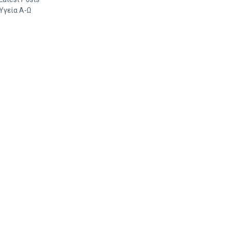
Υγεία Α-Ω