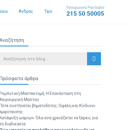
Τηλεφωνικό Ραντεβού
αίκα
Άνδρας
Tips
215 50 50005
Αναζήτηση
Search
Πρόσφατα άρθρα
Ρομποτική Μαστεκτομή: Η Επανάσταση στη
Χειρουργική Μαστού
Πότε συστήνεται βηματοδότης; Οφέλη και Κίνδυνοι
εμφύτευσης.
Κατάψυξη ωαρίων: Όλα όσα χρειάζεται να ξέρεις για
τη διαδικασία