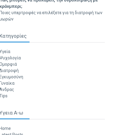
Πώς μπορείς να προλάβεις την ουρολοίμωξη με
κράνμπερι;
Ποιες υπερτροφές να επιλέξετε για τη διατροφή των
μωρών
Κατηγορίες
Υγεία
Ψυχολογία
Ομορφιά
Διατροφή
Εγκυμοσύνη
Γυναίκα
Άνδρας
Tips
Υγεια Α-ω
Home
Latest Posts