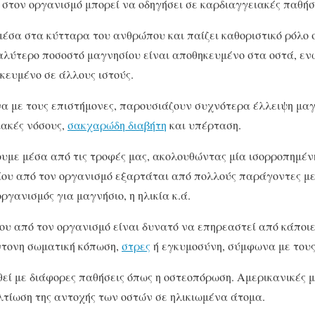
στον οργανισμό μπορεί να οδηγήσει σε καρδιαγγειακές παθήσ
μέσα στα κύτταρα του ανθρώπου και παίζει καθοριστικό ρόλο 
αλύτερο ποσοστό μαγνησίου είναι αποθηκευμένο στα οστά, εν
κευμένο σε άλλους ιστούς.
α με τους επιστήμονες, παρουσιάζουν συχνότερα έλλειψη μαγν
ακές νόσους,
σακχαρώδη διαβήτη
και υπέρταση.
υμε μέσα από τις τροφές μας, ακολουθώντας μία ισορροπημέν
ου από τον οργανισμό εξαρτάται από πολλούς παράγοντες με
οργανισμός για μαγνήσιο, η ηλικία κ.ά.
υ από τον οργανισμό είναι δυνατό να επηρεαστεί από κάποιες
έντονη σωματική κόπωση,
στρες
ή εγκυμοσύνη, σύμφωνα με τους
θεί με διάφορες παθήσεις όπως η οστεοπόρωση. Αμερικανικές 
λτίωση της αντοχής των οστών σε ηλικιωμένα άτομα.