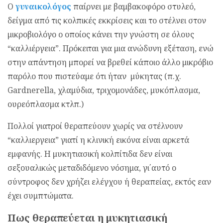
Ο
γυναικολόγος
παίρνει με βαμβακοφόρο στυλεό,
δείγμα από τις κολπικές εκκρίσεις και το στέλνει στον
μικροβιολόγο ο οποίος κάνει την γνώστη σε όλους
“καλλιέργεια”. Πρόκειται για μια ανώδυνη εξέταση, ενώ
στην απάντηση μπορεί να βρεθεί κάποιο άλλο μικρόβιο
παρόλο που πιστεύαμε ότι ήταν μύκητας (π.χ.
Gardnerella, χλαμύδια, τριχομονάδες, μυκόπλασμα,
ουρεόπλασμα κτλπ.)
Πολλοί γιατροί θεραπεύουν χωρίς να στέλνουν
“καλλιεργεια” γιατί η κλινική εικόνα είναι αρκετά
εμφανής. Η μυκητιασική κολπίτιδα δεν είναι
σεξουαλικώς μεταδιδόμενο νόσημα, γι΄αυτό ο
σύντροφος δεν χρήζει ελέγχου ή θεραπείας, εκτός εαν
έχει συμπτώματα.
Πως θεραπεύεται η μυκητιασική