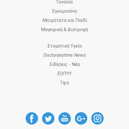
Γυναίκα
Εγκυμοσύνη
Μητρότητα και Παιδί
Μαγειρική & Διατροφή
Στοματική Υγεία
Doctoranytime News
Ειδήσεις - Νέα
ΕΟΠΥΥ
Tips
DoctorAnyTime
DoctorAnyTime
DoctorAnyT
DoctorAn
Docto