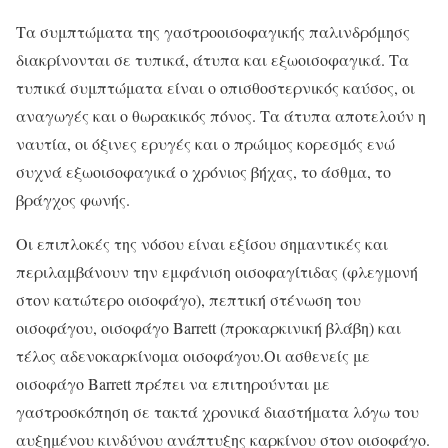
Τα συμπτώματα της γαστροοισοφαγικής παλινδρόμησς
διακρίνονται σε τυπικά, άτυπα και εξωοισοφαγικά. Τα
τυπικά συμπτώματα είναι ο οπισθοστερνικός καύσος, οι
αναγωγές και ο θωρακικός πόνος. Τα άτυπα αποτελούν η
ναυτία, οι όξινες ερυγές και ο πρώιμος κορεσμός ενώ
συχνά εξωοισοφαγικά ο χρόνιος βήχας, το άσθμα, το
βράγχος φωνής.
Οι επιπλοκές της νόσου είναι εξίσου σημαντικές και
περιλαμβάνουν την εμφάνιση οισοφαγίτιδας (φλεγμονή
στον κατώτερο οισοφάγο), πεπτική στένωση του
οισοφάγου, οισοφάγο Barrett (προκαρκινική βλάβη) και
τέλος αδενοκαρκίνομα οισοφάγου.Οι ασθενείς με
οισοφάγο Barrett πρέπει να επιτηρούνται με
γαστροσκόπηση σε τακτά χρονικά διαστήματα λόγω του
αυξημένου κινδύνου ανάπτυξης καρκίνου στον οισοφάγο.