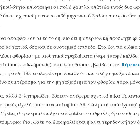
ή κοιλότητα επιστρέφει σε πολύ χαμηλά επίπεδα εντός δύο ω
ύσεις σχετικά με τον ακριβή μηχανισμό δράσης του φθορίου μ
.
να αναφέρω σε αυτό το σημείο ότι η υπερβολική πρόσληψη φθ
ο σε τοπικό, όσο και σε συστεμικό επίπεδο. Στα δόντια ειδικά
λέσει φθορίαση με αισθητικά προβλήματα (γκρι ή καφέ κηλίδες
θυρεοε
οστά (οστεοσκλήρυνση), απώλεια βάρους, βλάβες στον
λητηρίαση. Είναι ολοφάνερο λοιπόν ότι καταλήγουμε ξανά και 
νο συμπέρασμα για την μη τοξικότητα του φθορίου παρά μόνο
α, αλλά δηλητηριώδεις δόσεις» ανέφερε σχετικά η Κα Τριαντ
Ιατρικής σχολής του πανεπιστημίου Αθηνών μετά από σχετική 
Υγείας συγκεκριμένα έχει καθορίσει το ασφαλές όριο καθημε
ατομμύριο) έτσι ώστε να διασφαλίζεται η αντι-τερηδονική του 