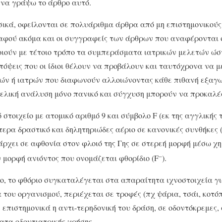
 να γράψω το άρθρο αυτό.
σικά, οφείλονται σε πολυάριθμα άρθρα από μη επιστημονικούς
 αφού ακόμα και οι συγγραφείς των άρθρων που αναφέρονται 
οιούν με τέτοιο τρόπο τα συμπεράσματα ιατρικών μελετών ώστ
πόψεις που οι ίδιοι θέλουν να προβάλουν και ταυτόχρονα να 
μών ή ιατρών που διαφωνούν αλλοιώνοντας κάθε πιθανή εξαγ
ελική ανάλυση μόνο πανικό και σύγχυση μπορούν να προκαλέ
 στοιχείο με ατομικό αριθμό 9 και σύμβολο F (εκ της αγγλικής τ
ίτερα δραστικό και δηλητηριώδες αέριο σε κανονικές συνθήκες (
άρχει σε αφθονία στον φλοιό της Γης σε στερεή μορφή μέσω χ
–
ν μορφή ανιόντος που ονομάζεται φθορίδιο (F
).
, το φθόριο συγκαταλέγεται στα απαραίτητα ιχνοστοιχεία γι
 του οργανισμού, περιέχεται σε τροφές (πχ ψάρια, τσάι, κοτό
 επιστημονικά η αντι-τερηδονική του δράση, σε οδοντόκρεμες
ατα οδοντιατρικής χρήσης.