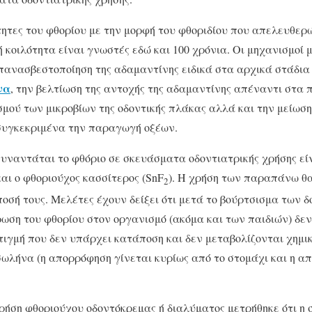
ότητες του φθορίου με την μορφή του φθοριδίου που απελευθερώ
 κοιλότητα είναι γνωστές εδώ και 100 χρόνια. Οι μηχανισμοί 
πανασβεστοποίηση της αδαμαντίνης ειδικά στα αρχικά στάδια
να
, την βελτίωση της αντοχής της αδαμαντίνης απέναντι στα 
ού των μικροβίων της οδοντικής πλάκας αλλά και την μείωση
 συγκεκριμένα την παραγωγή οξέων.
 συναντάται το φθόριο σε σκευάσματα οδοντιατρικής χρήσης εί
και ο φθοριούχος κασσίτερος (SnF
). Η χρήση των παραπάνω θα
2
ποσή τους. Μελέτες έχουν δείξει ότι μετά το βούρτσισμα των 
ωση του φθορίου στον οργανισμό (ακόμα και των παιδιών) δε
τιγμή που δεν υπάρχει κατάποση και δεν μεταβολίζονται χημι
ωλήνα (η απορρόφηση γίνεται κυρίως από το στομάχι και η απ
ρήση φθοριούχου οδοντόκρεμας ή διαλύματος μετρήθηκε ότι η