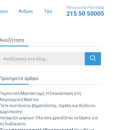
Τηλεφωνικό Ραντεβού
αίκα
Άνδρας
Tips
215 50 50005
Αναζήτηση
Search
Πρόσφατα άρθρα
Ρομποτική Μαστεκτομή: Η Επανάσταση στη
Χειρουργική Μαστού
Πότε συστήνεται βηματοδότης; Οφέλη και Κίνδυνοι
εμφύτευσης.
Κατάψυξη ωαρίων: Όλα όσα χρειάζεται να ξέρεις για
τη διαδικασία