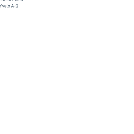
Υγεία Α-Ω