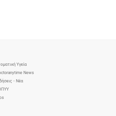
τοματική Υγεία
octoranytime News
δήσεις - Νέα
ΟΠΥΥ
ps