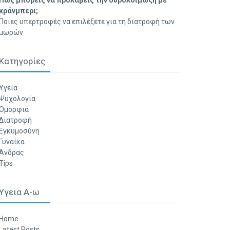
Πώς μπορείς να προλάβεις την ουρολοίμωξη με
κράνμπερι;
Ποιες υπερτροφές να επιλέξετε για τη διατροφή των
μωρών
Κατηγορίες
Υγεία
Ψυχολογία
Ομορφιά
Διατροφή
Εγκυμοσύνη
Γυναίκα
Άνδρας
Tips
Υγεια Α-ω
Home
Latest Posts