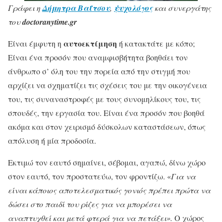
Γράφει η
Δήμητρα Βαΐτσου
,
ψυχολόγος
και συνεργάτης
του
doctoranytime.gr
αυτοεκτίμηση
Είναι έμφυτη η
ή κατακτάτε με κόπο;
Είναι ένα προσόν που αναμφισβήτητα βοηθάει τον
άνθρωπο σ’ όλη του την πορεία από την στιγμή που
αρχίζει να σχηματίζει τις σχέσεις του με την οικογένεια
του, τις συναναστροφές με τους συνομηλίκους του, τις
σπουδές, την εργασία του. Είναι ένα προσόν που βοηθά
ακόμα και στον χειρισμό δύσκολων καταστάσεων, όπως
απόλυση ή μία προδοσία.
Εκτιμώ τον εαυτό σημαίνει, σέβομαι, αγαπώ, δίνω χώρο
στον εαυτό, τον προστατεύω, τον φροντίζω. «
Για να
είναι κάποιος αποτελεσματικός γονιός πρέπει πρώτα να
δώσει στο παιδί του ρίζες για να μπορέσει να
αναπτυχθεί και μετά φτερά για να πετάξει».
Ο χώρος