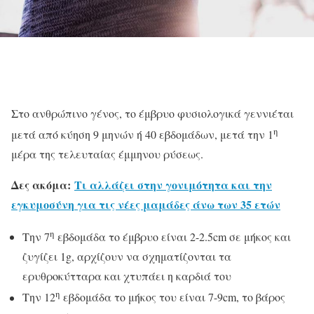
Στο ανθρώπινο γένος, το έμβρυο φυσιολογικά γεννιέται
η
μετά από κύηση 9 μηνών ή 40 εβδομάδων, μετά την 1
μέρα της τελευταίας έμμηνου ρύσεως.
Δες ακόμα:
Τι αλλάζει στην γονιμότητα και την
εγκυμοσύνη για τις νέες μαμάδες άνω των 35 ετών
η
Την 7
εβδομάδα το έμβρυο είναι 2-2.5cm σε μήκος και
ζυγίζει 1g, αρχίζουν να σχηματίζονται τα
ερυθροκύτταρα και χτυπάει η καρδιά του
η
Την 12
εβδομάδα το μήκος του είναι 7-9cm, το βάρος