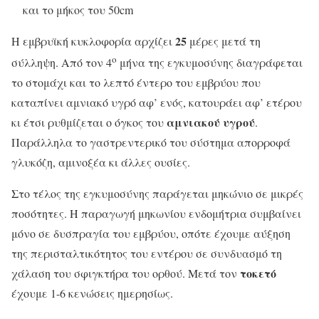
και το μήκος του 50cm
25
Η εμβρυϊκή κυκλοφορία αρχίζει
μέρες μετά τη
ο
σύλληψη. Από τον 4
μήνα της εγκυμοσύνης διαγράφεται
το στομάχι και το λεπτό έντερο του εμβρύου που
καταπίνει αμνιακό υγρό αφ’ ενός, κατουράει αφ’ ετέρου
αμνιακού
υγρού
κι έτσι ρυθμίζεται ο όγκος του
.
Παράλληλα το γαστρεντερικό του σύστημα απορροφά
γλυκόζη, αμινοξέα κι άλλες ουσίες.
Στο τέλος της εγκυμοσύνης παράγεται μηκώνιο σε μικρές
ποσότητες. Η παραγωγή μηκωνίου ενδομήτρια συμβαίνει
μόνο σε δυσπραγία του εμβρύου, οπότε έχουμε αύξηση
της περισταλτικότητος του εντέρου σε συνδυασμό τη
τοκετό
χάλαση του σφιγκτήρα του ορθού. Μετά τον
έχουμε 1-6 κενώσεις ημερησίως.