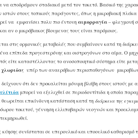
ια να αποδράμουν σταδιακά μετά τον τοκετό. Βασικό της χαρακ
 ιστών στους τοπικούς παράγοντες, όπως η μικροβιακή πλάκα κ
αιμορραγία
ορεί να εμφανίσει πολυ πιο έντονη
– φλεγμονή σ
αι αν ο μικρόβιακος βίουμενας τους είναι παρόμοιος.
ται στις ορμονικές μεταβολές που συμβαίνουν κατά τη διάρκει
ένα επίπεδα προγεστερόνης και οιστρογόνων στο αίμα. Ο μηχ
τός είτε καταστέλλοντας το ανοσοποιητικό σύστημα είτε μετ
 χλωριδας
υπέρ των αναερόβιων περιοπαθογόνων μικροβίων
 δείχνουν ότι δεν προκαλείται μόνιμη βλάβη στους ιστούς με
ουλίτιδα
μπορεί να εξελιχθεί σε περιοδοντίτιδα η οποία παραμ
α θεωρείται επικίνδυνη κατάσταση κατά τη
διάρκεια της εγκυμ
ρόωρου τοκετού, γέννηση ελλιποβαρών νεογνών και προεκλαμ
 τεκμηριωθεί.
ς κύησης συνίσταται σε υπερουλικό και υποουλικό καθαρισμό 