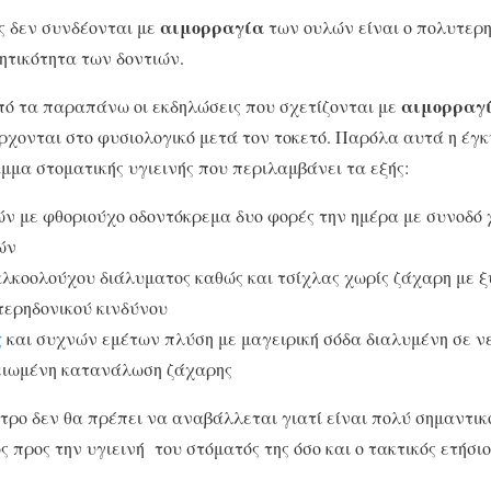
αιμορραγία
 δεν συνδέονται με
των ουλών είναι ο πολυτερη
νητικότητα των δοντιών.
αιμορραγ
ό τα παραπάνω οι εκδηλώσεις που σχετίζονται με
ρχονται στο φυσιολογικό μετά τον τοκετό. Παρόλα αυτά η έγκ
μα στοματικής υγιεινής που περιλαμβάνει τα εξής:
ών με φθοριούχο οδοντόκρεμα δυο φορές την ημέρα με συνοδό 
ών
αλκοολούχου διάλυματος καθώς και τσίχλας χωρίς ζάχαρη με ξ
τερηδονικού κινδύνου
ς
και συχνών εμέτων πλύση με μαγειρική σόδα διαλυμένη σε ν
μειωμένη κατανάλωση ζάχαρης
τρο δεν θα πρέπει να αναβάλλεται γιατί είναι πολύ σημαντικ
 προς την υγιεινή του στόματός της όσο και ο τακτικός ετήσιο