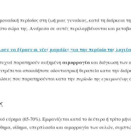
 μοναδική περίοδος στη ζωή μιας γυναίκας, κατά τη διάρκεια τη
στο σώμα της. Ανάμεσα σε αυτές περιλαμβάνονται και μεταβο
ουν να ξέρουν οι νέες μαμάδες για την περίοδο της λοχεία
αιμορραγία
ς συχνά παρατηρούν αυξημένη
και διόγκωση των 
ιτρέπεται οποιαδήποτε οδοντιατρική θεραπεία κατα την διάρ
λώσεις που παρατηρούνται κατα την
περίοδο της εγκυμοσύνης
σ
ς
νό εύρημα (65-70%). Εμφανίζεται κατά το δεύτερο ή τρίτο μήνα
θημα, οίδημα, υπερπλασία και αιμορραγία των ουλών, συμπ