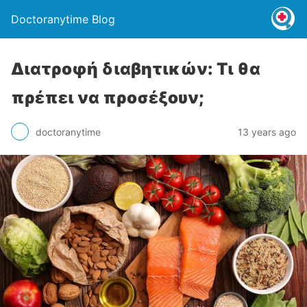
Doctoranytime Blog
Διατροφή διαβητικών: Τι θα
πρέπει να προσέξουν;
doctoranytime
13 years ago