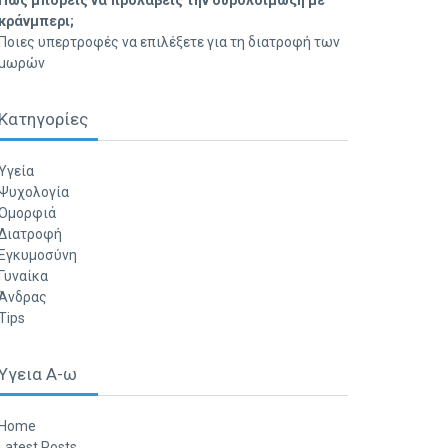
Πώς μπορείς να προλάβεις την ουρολοίμωξη με
κράνμπερι;
Ποιες υπερτροφές να επιλέξετε για τη διατροφή των
μωρών
Κατηγορίες
Υγεία
Ψυχολογία
Ομορφιά
Διατροφή
Εγκυμοσύνη
Γυναίκα
Άνδρας
Tips
Υγεια Α-ω
Home
Latest Posts