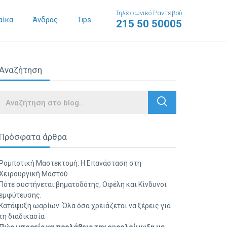
Τηλεφωνικό Ραντεβού
αίκα
Άνδρας
Tips
215 50 50005
Αναζήτηση
Search
Πρόσφατα άρθρα
Ρομποτική Μαστεκτομή: Η Επανάσταση στη
Χειρουργική Μαστού
Πότε συστήνεται βηματοδότης; Οφέλη και Κίνδυνοι
εμφύτευσης.
Κατάψυξη ωαρίων: Όλα όσα χρειάζεται να ξέρεις για
τη διαδικασία