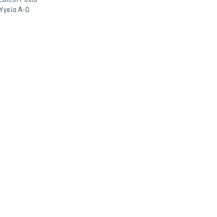
Υγεία Α-Ω