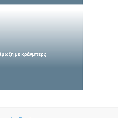
ίμωξη με κράνμπερι;