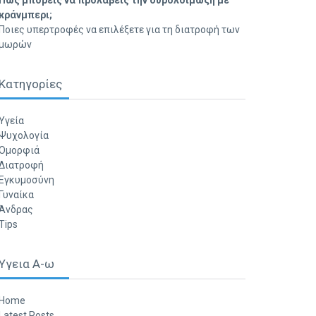
Πώς μπορείς να προλάβεις την ουρολοίμωξη με
κράνμπερι;
Ποιες υπερτροφές να επιλέξετε για τη διατροφή των
μωρών
Κατηγορίες
Υγεία
Ψυχολογία
Ομορφιά
Διατροφή
Εγκυμοσύνη
Γυναίκα
Άνδρας
Tips
Υγεια Α-ω
Home
Latest Posts