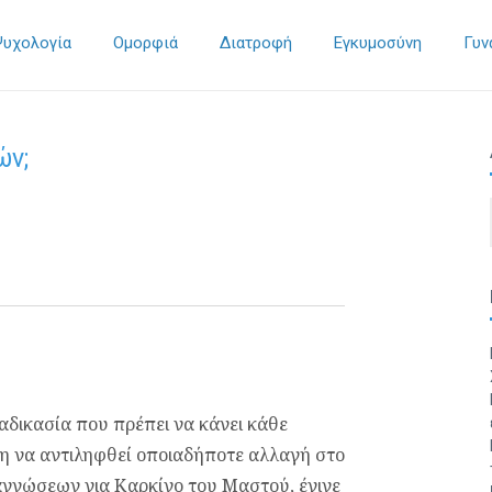
Ψυχολογία
Ομορφιά
Διατροφή
Εγκυμοσύνη
Γυν
ών;
αδικασία που πρέπει να κάνει κάθε
έση να αντιληφθεί οποιαδήποτε αλλαγή στο
ιαγνώσεων για Καρκίνο του Μαστού, έγινε