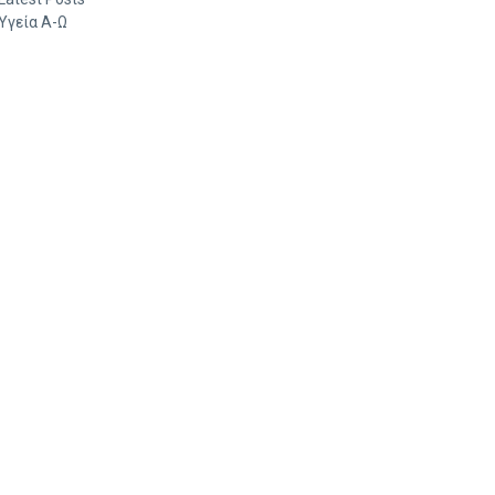
Υγεία Α-Ω