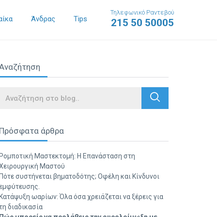
Τηλεφωνικό Ραντεβού
αίκα
Άνδρας
Tips
215 50 50005
Αναζήτηση
Search
Πρόσφατα άρθρα
Ρομποτική Μαστεκτομή: Η Επανάσταση στη
Χειρουργική Μαστού
Πότε συστήνεται βηματοδότης; Οφέλη και Κίνδυνοι
εμφύτευσης.
Κατάψυξη ωαρίων: Όλα όσα χρειάζεται να ξέρεις για
τη διαδικασία