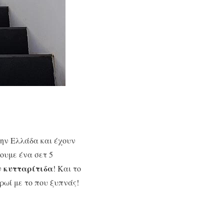
ην Ελλάδα και έχουν
ουμε ένα σετ 5
κυτταρίτιδα
ν
! Και το
ρωί με το που ξυπνάς!