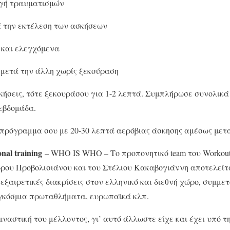
υγή τραυματισμών
 την εκτέλεση των ασκήσεων
 και ελεγχόμενα
 μετά την άλλη χωρίς ξεκούραση
σκήσεις, τότε ξεκουράσου για 1-2 λεπτά. Συμπλήρωσε συνολικά
εβδομάδα.
 πρόγραμμα σου με 20-30 λεπτά αερόβιας άσκησης αμέσως μετ
nal training
– WHO IS WHO – Το προπονητικό team του Workout
ρου Προβολισιάνου και του Στέλιου Κακαβογιάννη αποτελεί
 εξαιρετικές διακρίσεις στον ελληνικό και διεθνή χώρο, συμμ
γκόσμια πρωταθλήματα, ευρωπαϊκά κλπ.
μναστική του μέλλοντος, γι’ αυτό άλλωστε είχε και έχει υπό τ