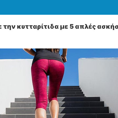
 την κυτταρίτιδα με 5 απλές ασκήσ