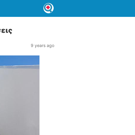
εις
9 years ago